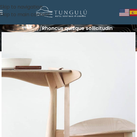
Skip to navigation
Skip to main content
Inicio
/
/
Rhoncus quisque sollicitudin