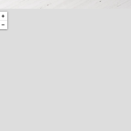
+
Et vestibulum quis a suspendisse
Decor
−