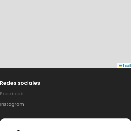
Leafl
Redes sociales
Dirección:
Facebook
Costa Tenglo Alto s/n, pasaje Las
Instagram
Murtas, Sector Chinquihue
Puerto Montt, Chile
Teléfono: