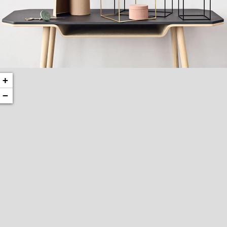
+
Leo uteu ullamcorper
Kitchen
−