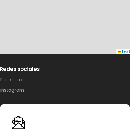
Leafl
Redes sociales
Dirección:
Facebook
Costa Tenglo Alto s/n, pasaje Las
Instagram
Murtas, Sector Chinquihue
Puerto Montt, Chile
Teléfono:
+569 4290 9059