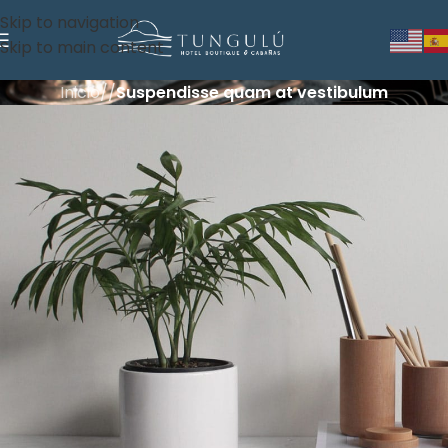
Skip to navigation
Skip to main content
Inicio
/
/
Suspendisse quam at vestibulum